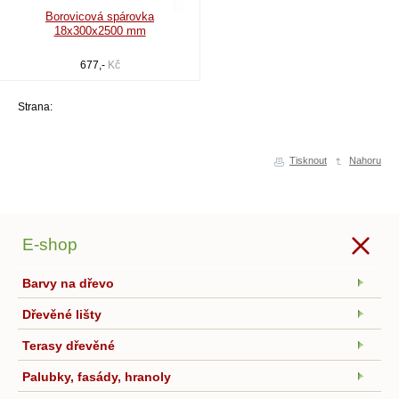
Borovicová spárovka
18x300x2500 mm
677,-
Kč
Strana:
Tisknout
Nahoru
E-shop
Barvy na dřevo
Dřevěné lišty
Terasy dřevěné
Palubky, fasády, hranoly