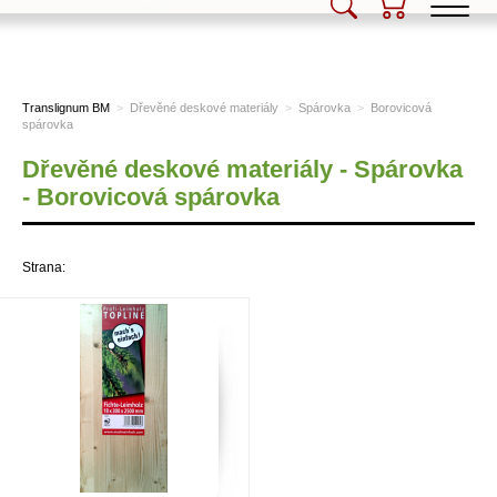
Translignum BM, s.r.o.
Translignum BM
>
Dřevěné deskové materiály
>
Spárovka
>
Borovicová
spárovka
Dřevěné deskové materiály - Spárovka
- Borovicová spárovka
Strana: