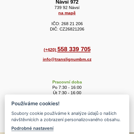
Návsí 972
739 92 Návsí
na mapě
IČO: 268 21 206
DIČ: CZ26821206
558 339 705
(+420)
info@translignumbm.cz
Pracovní doba
Po 7:30 - 16:00
Út 7:30 - 16:00
St 7:30 - 16:00
Používáme cookies!
Čt 7:30 - 16:00
Pá 7:30 - 15:00
Soubory cookie používáme k analýze údajů o našich
So 8:00 - 11:00
návštěvnících a zobrazení personalizovaného obsahu.
Podrobné nastavení