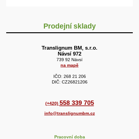
Prodejní sklady
Translignum BM, s.r.o.
Návsí 972
739 92 Návsí
na mapě
IČO: 268 21 206
DIČ: CZ26821206
558 339 705
(+420)
info@translignumbm.cz
Pracovní doba