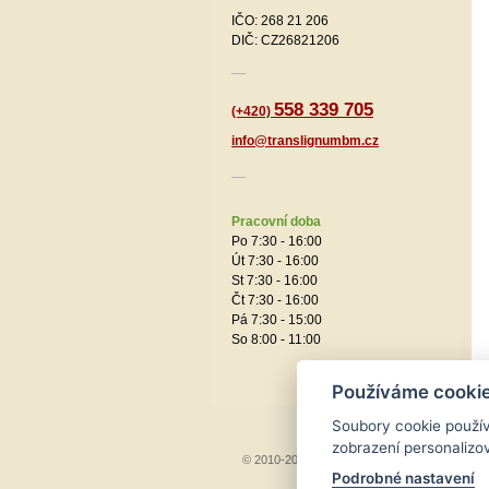
IČO: 268 21 206
DIČ: CZ26821206
558 339 705
(+420)
info@translignumbm.cz
Pracovní doba
Po 7:30 - 16:00
Út 7:30 - 16:00
St 7:30 - 16:00
Čt 7:30 - 16:00
Pá 7:30 - 15:00
So 8:00 - 11:00
Používáme cookie
Soubory cookie použív
zobrazení personaliz
© 2010-2023
Translignum BM, s.r.o.
Podrobné nastavení