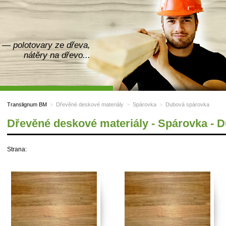
— polotovary ze dřeva,
nátěry na dřevo...
Translignum BM
>
Dřevěné deskové materiály
>
Spárovka
>
Dubová spárovka
Dřevěné deskové materiály - Spárovka - 
Strana: