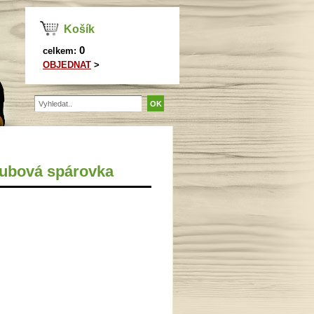
Košík
0
celkem:
OBJEDNAT
>
Dubová spárovka