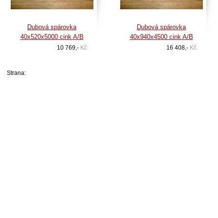
Dubová spárovka
Dubová spárovka
40x520x5000 cink A/B
40x940x4500 cink A/B
10 769,-
Kč
16 408,-
Kč
Strana: