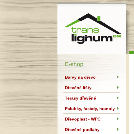
Translignum BM, s.r.o.
E-shop
Barvy na dřevo
Dřevěné lišty
Terasy dřevěné
Palubky, fasády, hranoly
Dřevoplast - WPC
Dřevěné podlahy