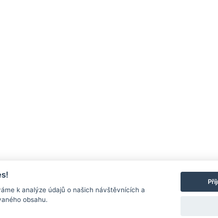
s!
Pří
áme k analýze údajů o našich návštěvnících a
ovaného obsahu.
O společnosti
|
Mapa stránek