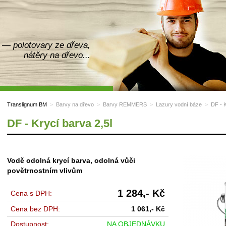
— polotovary ze dřeva,
nátěry na dřevo...
Translignum BM
>
Barvy na dřevo
>
Barvy REMMERS
>
Lazury vodní báze
>
DF - K
DF - Krycí barva 2,5l
Vodě odolná krycí barva, odolná vůči
povětrnostním vlivům
1 284,-
Kč
Cena s DPH:
Cena bez DPH:
1 061,-
Kč
Dostupnost:
NA OBJEDNÁVKU