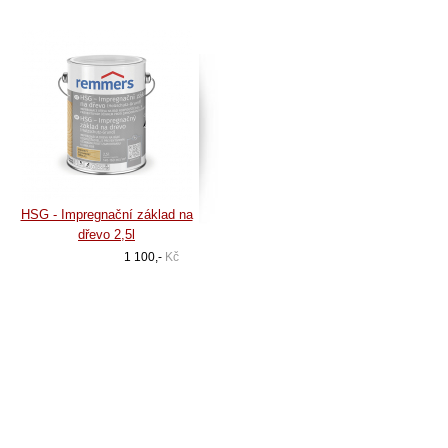
HSG - Impregnační základ na
dřevo 2,5l
1 100,-
Kč