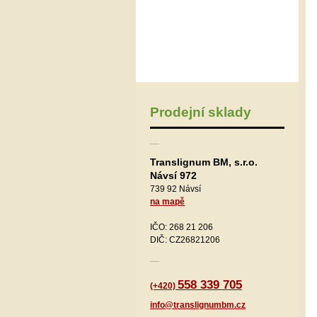
Prodejní sklady
Translignum BM, s.r.o.
Návsí 972
739 92 Návsí
na mapě
IČO: 268 21 206
DIČ: CZ26821206
558 339 705
(+420)
info@translignumbm.cz