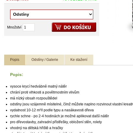
Množství
Popis
Odstíny / Galerie
Ke stažení
Popis:
vysoce krycí hedvábně matný nátěr
chrání proti vlhkosti a povětrnostním vlivům
má nízký obsah rozpouštědel
odstíny jsou vzájemně mísitelné, čímž můžete naplno rozvinout vlastní kreati
vydatnost 10-12 m²/l podle typu a nasákavosti dřeva
rychle schne - po 2-4 hodinách je možné aplikovat další nátěr
pro dřevostavby, zahradní přístřešky, obložení stěn, rolety
vhodný na dětská hřiště a hračky