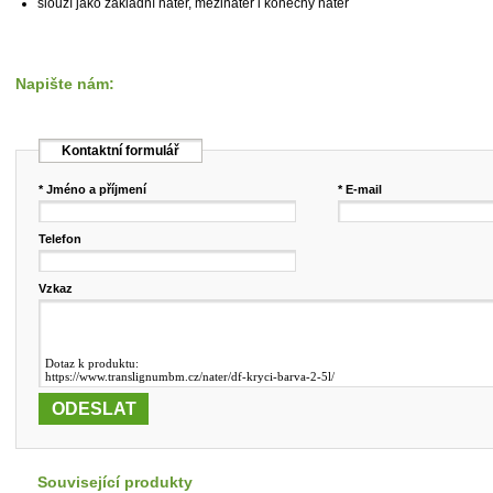
slouží jako základní nátěr, mezinátěr i konečný nátěr
Napište nám:
Kontaktní formulář
* Jméno a příjmení
* E-mail
Telefon
Vzkaz
Související produkty