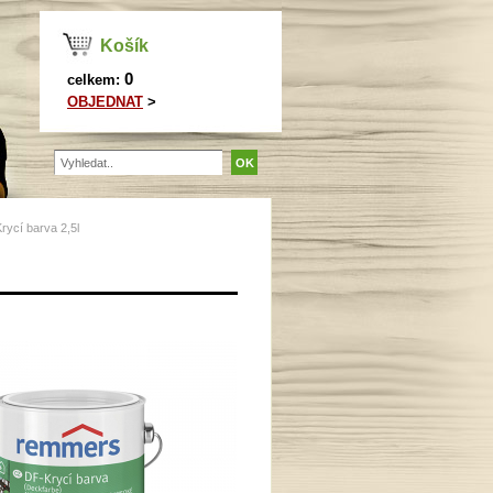
Košík
0
celkem:
OBJEDNAT
>
rycí barva 2,5l