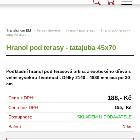
Translignum BM, s.r.o.
Translignum BM
>
Terasy dřevěné
>
Hranoly pod terasu
>
Hranol pod terasy -
tatajuba 45x70
Hranol pod terasy - tatajuba 45x70
Podkladní hranol pod terasová prkna z exotického dřeva s
velmi vysokou životností. Délky 2140 - 4880 mm cca po 30
cm
188,-
Kč
Cena s DPH:
Cena bez DPH:
155,-
Kč
Dostupnost:
SKLADEM U DODAVATELE
Balení:
1 ks