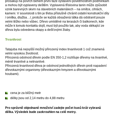
prosakují na povrch během první fáze vystavení povětrnostním podmínkám
a mohou být vyplaveny deštěm. Vyplavená tříslovina tanin může způsobit
vznik barevných skvrn na stavebních materiálech – na omítce, cihlách,
kameni. V souvislosti s tím je třeba příslušně chránit ostatní konstrukční díly
/ omítka, dlažba…/, protože se každá obsažená látka dá odstranit pouze
velmi těžko nebo vůbec. Dřevo umístěné na terasách či balkonech, kde
může k tomuto kontaktu dojít, musí být použito tak, aby voda stékající ze
dřeva byla odvedena okapy a dešťovými žlaby.
Trvanlivost
Tatajuba má nejvyšší možný přirozený index trvanlivosti 1 což znamená
velmi vysokou životnost.
Přirozená odolnost dřevin podle EN 350-1,2 rozlišuje dřeviny na trvanlivé,
méně trvanlivé a netrvanlivé.
Přirozená trvanlivost dřeva je odolnost jednotlivých dřevin proti napadení
dřevokaznými organismy (dřevokazným hmyzem a dřevokaznými
houbami).
cena je za běžný metr
délky jsou od 2,14 metru do 4,88 metru
Pro správně objednané množství zadejte počet kusů krát vybraná
délka. Výsledek bude zaokrouhlen na celé metry.