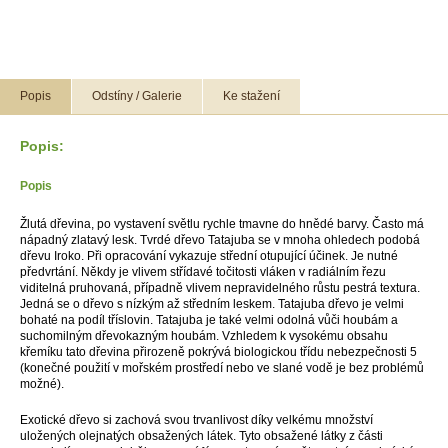
Popis
Odstíny / Galerie
Ke stažení
Popis:
Popis
Žlutá dřevina, po vystavení světlu rychle tmavne do hnědé barvy. Často má
nápadný zlatavý lesk. Tvrdé dřevo Tatajuba se v mnoha ohledech podobá
dřevu Iroko. Při opracování vykazuje střední otupující účinek. Je nutné
předvrtání. Někdy je vlivem střídavé točitosti vláken v radiálním řezu
viditelná pruhovaná, případně vlivem nepravidelného růstu pestrá textura.
Jedná se o dřevo s nízkým až středním leskem. Tatajuba dřevo je velmi
bohaté na podíl tříslovin. Tatajuba je také velmi odolná vůči houbám a
suchomilným dřevokazným houbám. Vzhledem k vysokému obsahu
křemíku tato dřevina přirozeně pokrývá biologickou třídu nebezpečnosti 5
(konečné použití v mořském prostředí nebo ve slané vodě je bez problémů
možné).
Exotické dřevo si zachová svou trvanlivost díky velkému množství
uložených olejnatých obsažených látek. Tyto obsažené látky z části