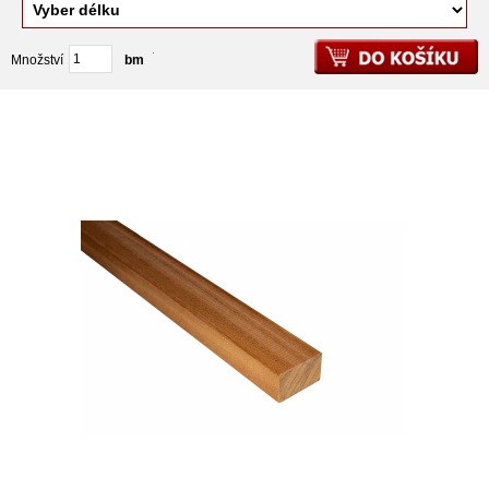
Množství
balení
bm