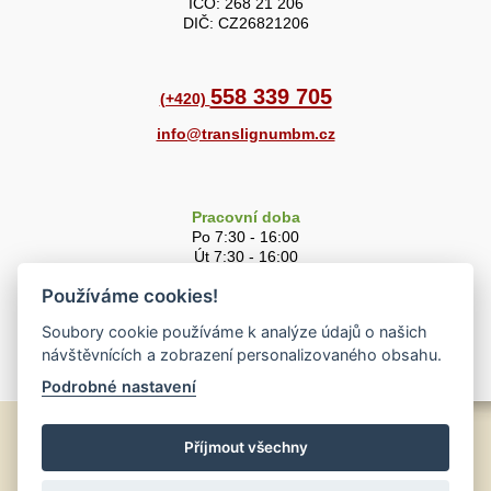
IČO: 268 21 206
DIČ: CZ26821206
558 339 705
(+420)
info@translignumbm.cz
Pracovní doba
Po 7:30 - 16:00
Út 7:30 - 16:00
St 7:30 - 16:00
Používáme cookies!
Čt 7:30 - 16:00
Pá 7:30 - 15:00
Soubory cookie používáme k analýze údajů o našich
So 8:00 - 11:00
návštěvnících a zobrazení personalizovaného obsahu.
Podrobné nastavení
© 2010-2023
Příjmout všechny
Translignum BM, s.r.o.
O společnosti
|