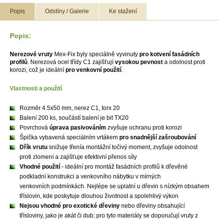
Popis
Odstíny / Galerie
Ke stažení
Popis:
Nerezové vruty
Mex-Fix byly speciálně vyvinuty
pro kotvení fasádních
profilů
. Nerezová ocel třídy C1 zajišťují
vysokou pevnost
a odolnost proti
korozi, což je ideální
pro venkovní použití
.
Vlastnosti a použití
Rozměr 4.5x50 mm, nerez C1, torx 20
Balení 200 ks, součástí balení je bit TX20
Povrchová
úprava pasivováním
zvyšuje ochranu proti korozi
Špička vybavená speciálním vrtákem
pro snadnější zašroubování
Dřík vrutu
snižuje třenía montážní točivý moment, zvyšuje odolnost
proti zlomení a zajišťuje efektivní přenos síly
Vhodné použití
- ideální pro montáž fasádních profilů k dřevěné
podkladní konstrukci a venkovního nábytku v mírných
venkovních podmínkách. Nejlépe se uplatní u dřevin s nízkým obsahem
tříslovin, kde poskytuje dlouhou životnost a spolehlivý výkon
Nejsou vhodné pro exotické dřeviny
nebo dřeviny obsahující
třísloviny, jako je akát či dub; pro tyto materiály se doporučují vruty z