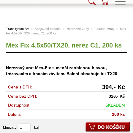
Translignum BM, s.r.o.
Translignum BM
>
Spojovací materiál
>
Nerezové vruty
>
Fasádní vruty
>
Mex
Fix 4.5x50/TX20, nerez C1, 200 ks
Mex Fix 4.5x50/TX20, nerez C1, 200 ks
Nerezový vrut Mex-Fix s menší zaoblenou hlavou,
frézovacím a hnacím závitem. Balení obsahuje bit TX20
394,-
Kč
Cena s DPH:
Cena bez DPH:
326,-
Kč
Dostupnost:
SKLADEM
Balení:
200 ks
Množství
balení
bal