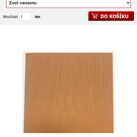
Množství
balení
bm