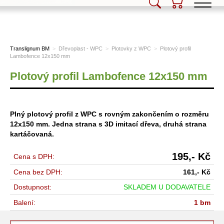
Translignum BM, s.r.o.
Translignum BM
>
Dřevoplast - WPC
>
Plotovky z WPC
>
Plotový profil
Lambofence 12x150 mm
Plotový profil Lambofence 12x150 mm
Plný plotový profil z WPC s rovným zakončením o rozměru
12x150 mm. Jedna strana s 3D imitací dřeva, druhá strana
kartáčovaná.
195,-
Kč
Cena s DPH:
Cena bez DPH:
161,-
Kč
Dostupnost:
SKLADEM U DODAVATELE
Balení:
1 bm