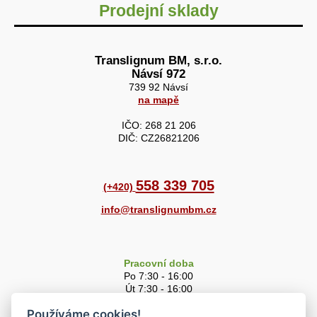
Prodejní sklady
Translignum BM, s.r.o.
Návsí 972
739 92 Návsí
na mapě
IČO: 268 21 206
DIČ: CZ26821206
558 339 705
(+420)
info@translignumbm.cz
Pracovní doba
Po 7:30 - 16:00
Út 7:30 - 16:00
St 7:30 - 16:00
Používáme cookies!
Čt 7:30 - 16:00