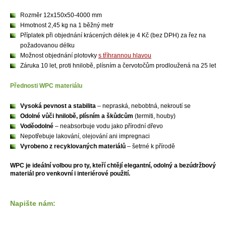
Rozměr 12x150x50-4000 mm
Hmotnost 2,45 kg na 1 běžný metr
Příplatek při objednání krácených délek je 4 Kč (bez DPH) za řez na
požadovanou délku
Možnost objednání plotovky
s tříhrannou hlavou
Záruka 10 let, proti hnilobě, plísním a červotočům prodloužená na 25 let
Přednosti WPC materiálu
Vysoká pevnost a stabilita
– nepraská, nebobtná, nekroutí se
Odolné vůči hnilobě, plísním a škůdcům
(termiti, houby)
Voděodolné
– neabsorbuje vodu jako přírodní dřevo
Nepotřebuje lakování, olejování ani impregnaci
Vyrobeno z recyklovaných materiálů
– šetrné k přírodě
WPC je ideální volbou pro ty, kteří chtějí elegantní, odolný a bezúdržbový
materiál pro venkovní i interiérové použití.
Napište nám: