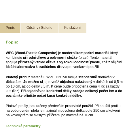
Popis
Odstíny / Galerie
Ke stažení
Popis:
WPC (Wood-Plastic Composite)
je
moderní kompozitní materiál
, který
kombinuje
přírodní dřevo a polymerní složky
(plast). Tento materiál
spojuje
přirozený vzhled dřeva s vysokou odolností plastu
, což z něj činí
ideální alternativu k tradičnímu dřevu
pro venkovní použití.
Plotový profil
z materiálu WPC 12x150 mm je
standardně
dodáván
v
délce 4 m
.
Je možné si
jej rovněž
objednat nakrácený
v délkách od 0,5 m
po 10 cm, až do délky 3,5 m. K ceně bude připočtena cena 4 Kč za každý
kus (řez).
Při objednávce konkrétní délky zadejte celkový počet bm a do
poznámky připište počet kusů konkrétní délky.
Plotové profily jsou určeny především
pro svislé použití
. Při použití profilu
na vodorovném plotu je maximální povolená délka pole 250 cm a kotvení
na kovový rám se svislými příčkami po maximálně 70cm.
Technické parametry