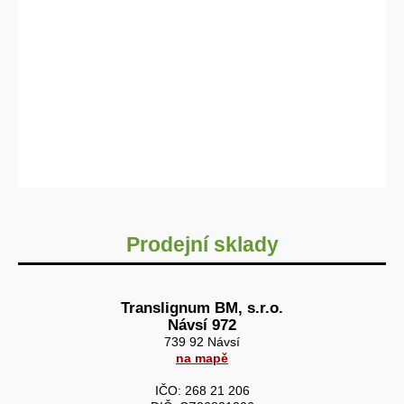
Prodejní sklady
Translignum BM, s.r.o.
Návsí 972
739 92 Návsí
na mapě
IČO: 268 21 206