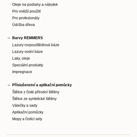
Oleje na podlahy a nábytek
Pro vnější použití
Pro profesionály
Údržba dřeva
Barvy REMMERS
Lazury rozpouštědlová báze
Lazury vodní báze
Laky, oleje
Speciální produkty
Impregnace
Příslušenství a aplikační pomůcky
Štětce z čisté přírodní štětiny
Štětce ze syntetické štětiny
Válečky a sady
Aplikační pomůcky
Mopy a čistící sety