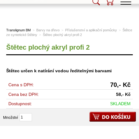
Translignum BM, s.r.o.
Translignum BM
>
Barvy na dřevo
>
Příslušenství a aplikační pomůcky
>
Štětce
ze syntetické štětiny
>
Štětec plochý akryl profi 2
Štětec plochý akryl profi 2
Štětec určen k natírání vodou ředitelnými barvami
70,-
Kč
Cena s DPH:
Cena bez DPH:
58,-
Kč
Dostupnost:
SKLADEM
Množství