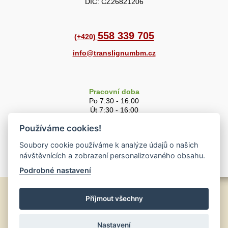
DIČ: CZ26821206
558 339 705
(+420)
info@translignumbm.cz
Pracovní doba
Po 7:30 - 16:00
Út 7:30 - 16:00
St 7:30 - 16:00
Používáme cookies!
Čt 7:30 - 16:00
Pá 7:30 - 15:00
Soubory cookie používáme k analýze údajů o našich
So 8:00 - 11:00
návštěvnících a zobrazení personalizovaného obsahu.
Podrobné nastavení
© 2010-2023
Příjmout všechny
Translignum BM, s.r.o.
O společnosti
|
Mapa stránek
Nastavení