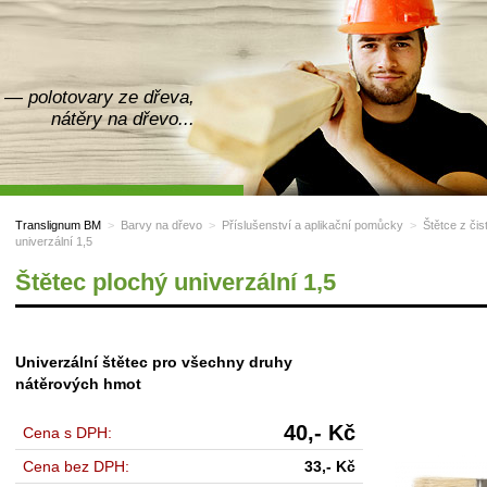
— polotovary ze dřeva,
nátěry na dřevo...
Translignum BM
>
Barvy na dřevo
>
Příslušenství a aplikační pomůcky
>
Štětce z čis
univerzální 1,5
Štětec plochý univerzální 1,5
Univerzální štětec pro všechny druhy
nátěrových hmot
40,-
Kč
Cena s DPH:
Cena bez DPH:
33,-
Kč