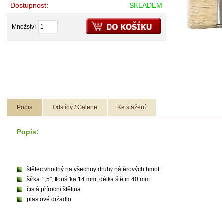
Dostupnost:
SKLADEM
Množství
Popis
Odstíny / Galerie
Ke stažení
Popis:
štětec vhodný na všechny druhy nátěrových hmot
šířka 1,5", tloušťka 14 mm, délka štětin 40 mm
čistá přírodní štětina
plastové držadlo