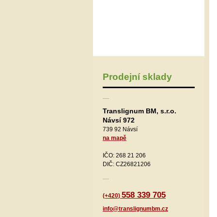
Prodejní sklady
Translignum BM, s.r.o.
Návsí 972
739 92 Návsí
na mapě
IČO: 268 21 206
DIČ: CZ26821206
558 339 705
(+420)
info@translignumbm.cz