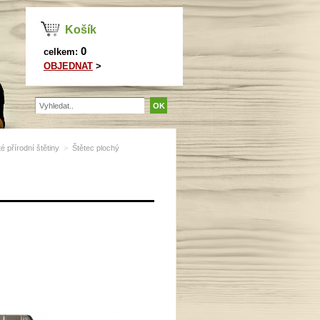
Košík
0
celkem:
OBJEDNAT
>
té přírodní štětiny
>
Štětec plochý