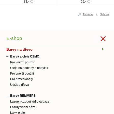
33,-
Kč
65,-
Kč
Tisknout
Nahoru
E-shop
Barvy na dřevo
Barvy a oleje OSMO
Pro vnitřní použití
Oleje na podlahy a nábytek
Pro vnější použití
Pro profesionály
Údržba dřeva
Barvy REMMERS
Lazury rozpouštědlová báze
Lazury vodní báze
Laky, oleje