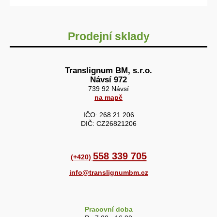
Prodejní sklady
Translignum BM, s.r.o.
Návsí 972
739 92 Návsí
na mapě
IČO: 268 21 206
DIČ: CZ26821206
558 339 705
(+420)
info@translignumbm.cz
Pracovní doba