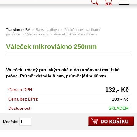
Translignum BM, s.r.o.
Translignum BM
>
Barvy na dřevo
>
Příslušenství a aplikační
pomůcky
>
Válečky a sady
>
Váleček mikrovlákno 250mm
Váleček mikrovlákno 250mm
Váleček určený pro lakýrnické a dokončovací malířské
práce. Průměr držadla 8 mm, průměr jádra 48mm.
132,-
Kč
Cena s DPH:
Cena bez DPH:
109,-
Kč
Dostupnost:
SKLADEM
Množství