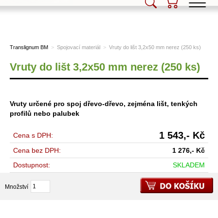
Translignum BM, s.r.o.
Translignum BM
>
Spojovací materiál
>
Vruty do lišt 3,2x50 mm nerez (250 ks)
Vruty do lišt 3,2x50 mm nerez (250 ks)
Vruty určené pro spoj dřevo-dřevo, zejména lišt, tenkých
profilů nebo palubek
1 543,-
Kč
Cena s DPH:
Cena bez DPH:
1 276,-
Kč
Dostupnost:
SKLADEM
Množství