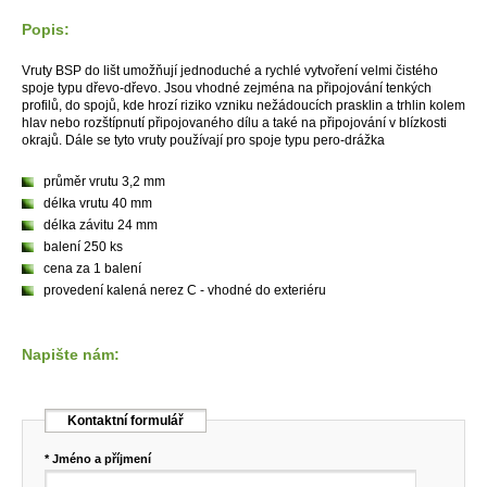
Popis:
Vruty BSP do lišt umožňují jednoduché a rychlé vytvoření velmi čistého
spoje typu dřevo-dřevo. Jsou vhodné zejména na připojování tenkých
profilů, do spojů, kde hrozí riziko vzniku nežádoucích prasklin a trhlin kolem
hlav nebo rozštípnutí připojovaného dílu a také na připojování v blízkosti
okrajů. Dále se tyto vruty používají pro spoje typu pero-drážka
průměr vrutu 3,2 mm
délka vrutu 40 mm
délka závitu 24 mm
balení 250 ks
cena za 1 balení
provedení kalená nerez C - vhodné do exteriéru
Napište nám:
Kontaktní formulář
* Jméno a příjmení