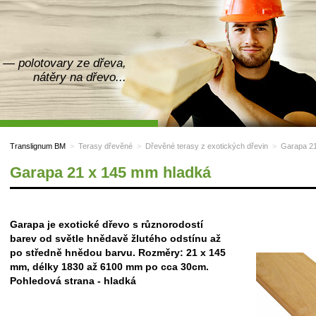
— polotovary ze dřeva,
nátěry na dřevo...
Translignum BM
>
Terasy dřevěné
>
Dřevěné terasy z exotických dřevin
>
Garapa 21
Garapa 21 x 145 mm hladká
Garapa je exotické dřevo s různorodostí
barev od světle hnědavě žlutého odstínu až
po středně hnědou barvu. Rozměry: 21 x 145
mm, délky 1830 až 6100 mm po cca 30cm.
Pohledová strana - hladká