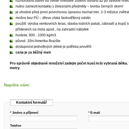
různorodost barev od světle hnědavě žlutého odstínu až po středně hně
nutno zamezit kontaktu s železnými předměty – tvorba černých skvrn!
je vhodné před první povrchovou úpravou nechat min. 2-3 měsíce zvětrat 
možno bez PÚ – dřevo získá šedostříbrný odstín
použití: výroba venkovních teras, stavba lodních palub, zábradlí a trupů l
přístevech na mola apod., na zahradní nábytek
hustota: 800 - 1000 kg/m3
původ: Jižní Amerika Brazílie
dostupnost jednotlivých délek je potřeba prověřit
cena je za běžný metr
Pro správně objednané množství zadejte počet kusů krát vybraná délka.
metry.
Napište nám:
Kontaktní formulář
* Jméno a příjmení
* E-mail
Telefon