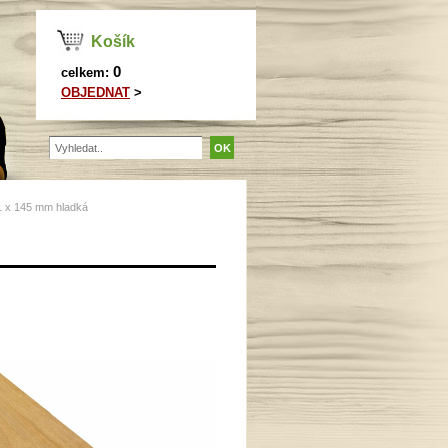
Košík
0
celkem:
OBJEDNAT
>
 x 145 mm hladká