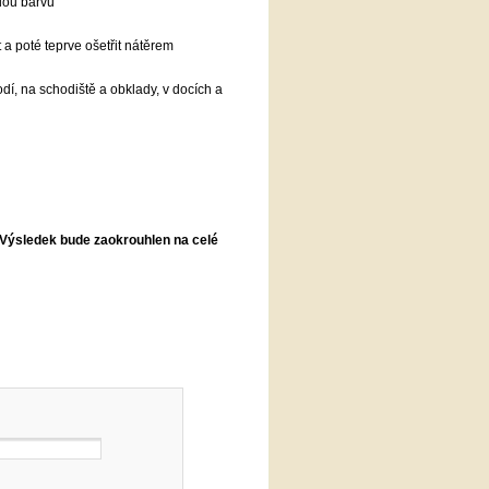
dou barvu
a poté teprve ošetřit nátěrem
odí, na schodiště a obklady, v docích a
 Výsledek bude zaokrouhlen na celé