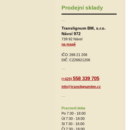
Prodejní sklady
Translignum BM, s.r.o.
Návsí 972
739 92 Návsí
na mapě
IČO: 268 21 206
DIČ: CZ26821206
558 339 705
(+420)
info@translignumbm.cz
Pracovní doba
Po 7:30 - 16:00
Út 7:30 - 16:00
St 7:30 - 16:00
Čt 7:30 - 16:00