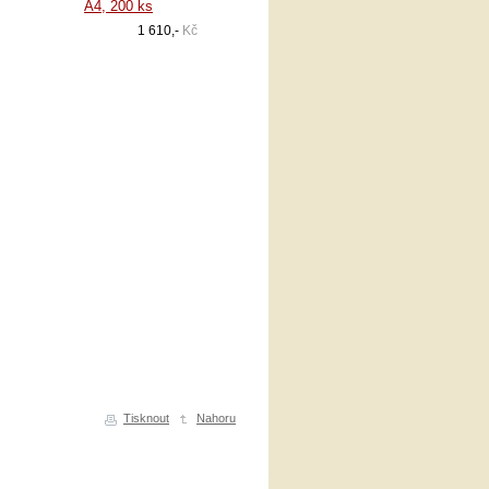
A4, 200 ks
1 610,-
Kč
Tisknout
Nahoru