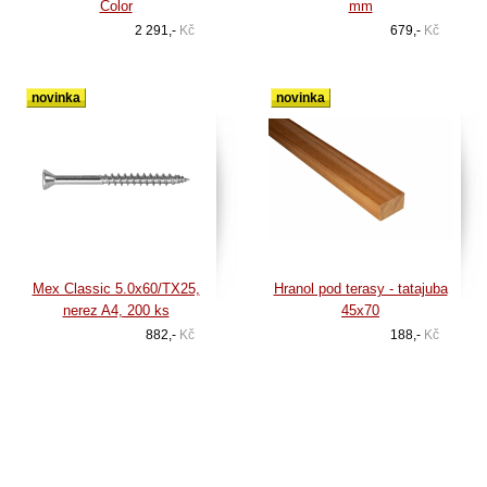
Color
mm
2 291,-
Kč
679,-
Kč
novinka
novinka
Mex Classic 5.0x60/TX25,
Hranol pod terasy - tatajuba
nerez A4, 200 ks
45x70
882,-
Kč
188,-
Kč