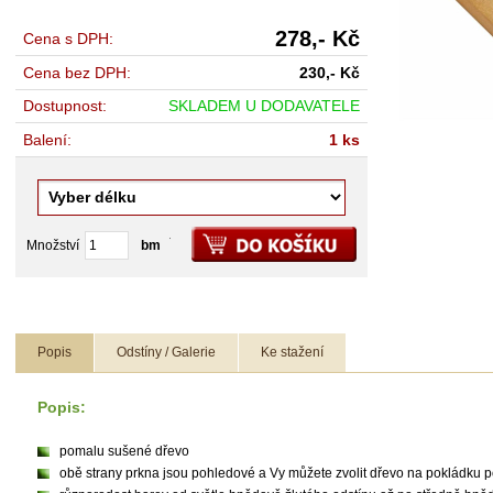
278,-
Kč
Cena s DPH:
Cena bez DPH:
230,-
Kč
Dostupnost:
SKLADEM U DODAVATELE
Balení:
1 ks
Množství
balení
bm
Popis
Odstíny / Galerie
Ke stažení
Popis:
pomalu sušené dřevo
obě strany prkna jsou pohledové a Vy můžete zvolit dřevo na pokládku po